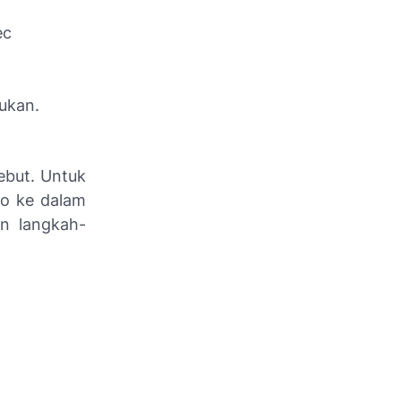
ec
ukan.
ebut. Untuk
eo ke dalam
n langkah-