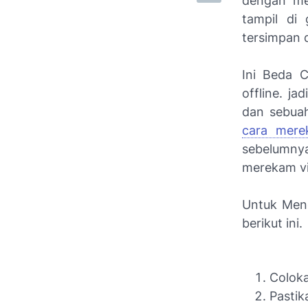
dengan men
tampil di
tersimpan 
Ini Beda C
offline. j
dan sebuah
cara mere
sebelumny
merekam vi
Untuk Meng
berikut ini.
Coloka
Pastik