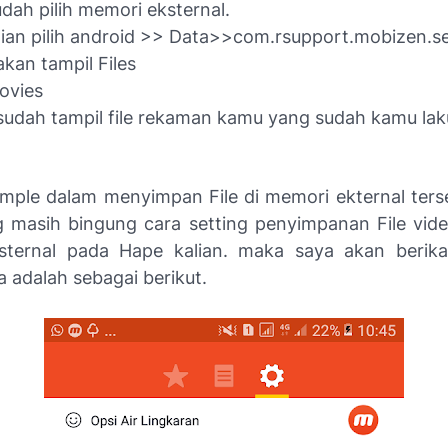
udah pilih memori eksternal.
an pilih android >> Data>>com.rsupport.mobizen.s
kan tampil Files
Movies
udah tampil file rekaman kamu yang sudah kamu lak
ple dalam menyimpan File di memori ekternal ters
g masih bingung cara setting penyimpanan File vid
sternal pada Hape kalian. maka saya akan berika
 adalah sebagai berikut.