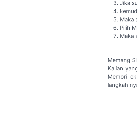
Jika s
kemudi
Maka a
Pilih 
Maka s
Memang Sim
Kalian yan
Memori ek
langkah nya