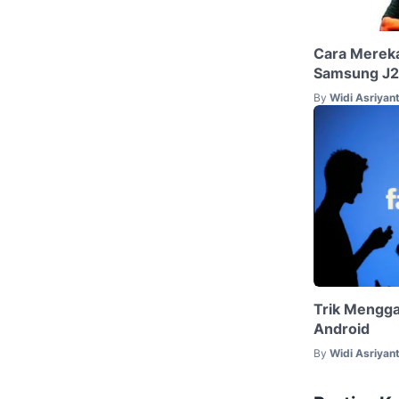
Cara Mereka
Samsung J2 
By
Widi Asriyan
Trik Menggan
Android
By
Widi Asriyan