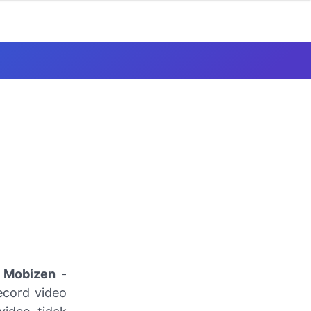
i Mobizen
-
ecord video