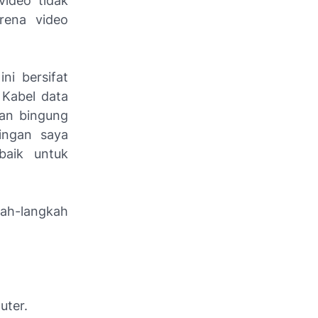
video tidak
rena video
ni bersifat
 Kabel data
ian bingung
ingan saya
baik untuk
kah-langkah
uter.