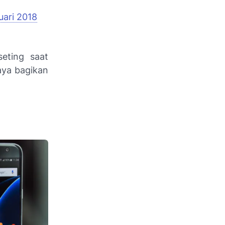
ari 2018
eting saat
aya bagikan