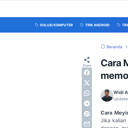
SOLUSI KOMPUTER
TRIK ANDROID
TR
Beranda
Cara 
memor
Widi A
Update
Cara Meyi
Jika kalia