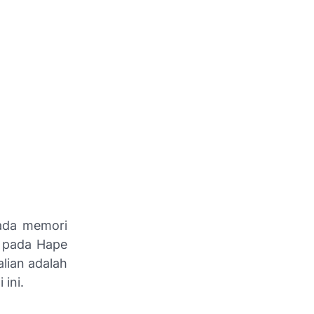
ada memori
h pada Hape
alian adalah
ini.