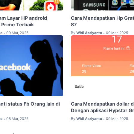
m Layar HP android
Cara Mendapatkan Hp Gra
Prime Terbaik
S7
to
09 Mar, 2025
By
Widi Asriyanto
09 Mar, 2025
•
•
ti status Fb Orang lain di
Cara Mendapatkan dollar d
Dengan aplikasi Hypstar Gr
to
08 Mar, 2025
By
Widi Asriyanto
09 Mar, 2025
•
•