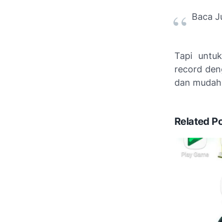
Baca J
Tapi untu
record den
dan mudah-
Related P