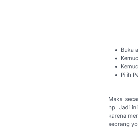
Buka a
Kemudi
Kemudi
Pilih 
Maka seca
hp. Jadi i
karena memo
seorang you